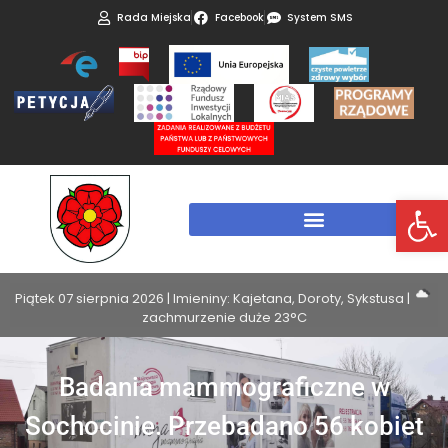
Rada Miejska
Facebook
System SMS
Otwórz 
Piątek 07 sierpnia 2026 | Imieniny: Kajetana, Doroty, Sykstusa |
zachmurzenie duże 23°C
Badania mammograficzne w
Sochocinie. Przebadano 56 kobiet