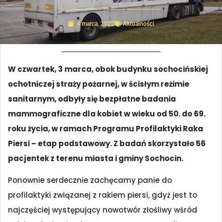
4 marca, 2022
Aktualności
W czwartek, 3 marca, obok budynku sochocińskiej
ochotniczej straży pożarnej, w ścisłym reżimie
sanitarnym, odbyły się bezpłatne badania
mammograficzne dla kobiet w wieku od 50. do 69.
roku życia,
w ramach Programu Profilaktyki Raka
Piersi – etap podstawowy
. Z badań skorzystało 56
pacjentek z terenu miasta i gminy Sochocin.
Ponownie serdecznie zachęcamy panie do
profilaktyki związanej z rakiem piersi, gdyż jest to
najczęściej występujący nowotwór złośliwy wśród