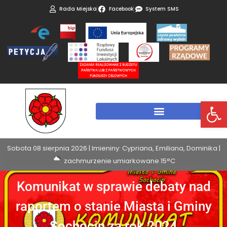
Rada Miejska
Facebook
System SMS
Otwórz 
Sobota 08 sierpnia 2026 | Imieniny: Cypriana, Emiliana, Dominika |
zachmurzenie umiarkowane 15°C
Komunikat w sprawie debaty nad
raportem o stanie Miasta i Gminy
Sochocin za rok 2024