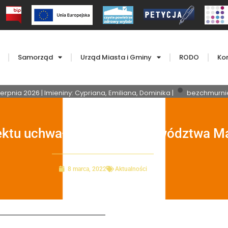
Samorząd
Urząd Miasta i Gminy
RODO
Ko
erpnia 2026 | Imieniny: Cypriana, Emiliana, Dominika |
bezchmurnie
jektu uchwały Sejmiku Województwa M
8 marca, 2022
Aktualności