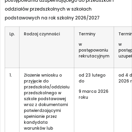
postępowania uzupełniającego do przedszkoli i
oddziałów przedszkolnych w szkołach
podstawowych na rok szkolny 2026/2027
Lp.
Rodzaj czynności
Terminy
Termi
w
w
postępowaniu
postę
rekrutacyjnym
uzupe
1.
Złożenie wniosku o
od 23 lutego
od 4 d
przyjęcie do
do
2026 
przedszkola/oddziału
9 marca 2026
przedszkolnego w
roku
szkole podstawowej
wraz z dokumentami
potwierdzającymi
spełnianie przez
kandydata
warunków lub