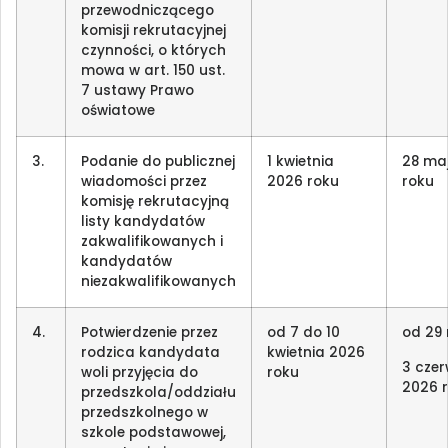
przewodniczącego
komisji rekrutacyjnej
czynności, o których
mowa w art. 150 ust.
7 ustawy Prawo
oświatowe
3.
Podanie do publicznej
1 kwietnia
28 ma
wiadomości przez
2026 roku
roku
komisję rekrutacyjną
listy kandydatów
zakwalifikowanych i
kandydatów
niezakwalifikowanych
4.
Potwierdzenie przez
od 7 do 10
od 29
rodzica kandydata
kwietnia 2026
3 cze
woli przyjęcia do
roku
2026 r
przedszkola/oddziału
przedszkolnego w
szkole podstawowej,