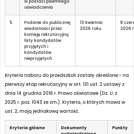
w postaci pisemnego
oświadczenia
5.
Podanie do publicznej
13 kwietnia
8 cze
wiadomości przez
2026 roku
2026 
komisję rekrutacyjną
listy kandydatów
przyjętych i
kandydatów
nieprzyjętych
Kryteria naboru do przedszkoli zostały określone;- na
pierwszy etap rekrutacyjny w art. 131 ust. 2 ustawy z
dnia 14 grudnia 2016 r. Prawo oświatowe (Dz. U. z
2025 r. poz. 1043 ze zm.). Kryteria, o których mowa w
ust. 2, mają jednakową wartość.
Kryteria główne
Dokumenty
Punkty
potwierdzające