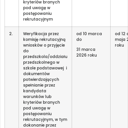
kryteriów branych
pod uwagę w
postępowaniu
rekrutacyjnym
2.
Weryfikacja przez
od 10 marca
od 12 
komisję rekrutacyjną
do
maja 
wniosków o przyjęcie
roku
31 marca
do
2026 roku
przedszkola/oddziału
przedszkolnego w
szkole podstawowej i
dokumentów
potwierdzających
spełnianie przez
kandydata
warunków lub
kryteriów branych
pod uwagę w
postępowaniu
rekrutacyjnym, w tym
dokonanie przez