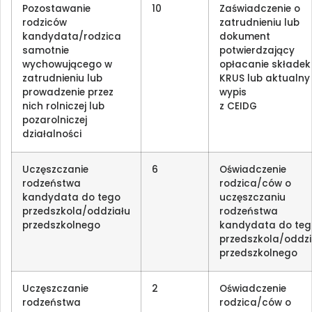
Pozostawanie
10
Zaświadczenie o
rodziców
zatrudnieniu lub
kandydata/rodzica
dokument
samotnie
potwierdzający
wychowującego w
opłacanie składek
zatrudnieniu lub
KRUS lub aktualny
prowadzenie przez
wypis
nich rolniczej lub
z CEIDG
pozarolniczej
działalności
Uczęszczanie
6
Oświadczenie
rodzeństwa
rodzica/ców o
kandydata do tego
uczęszczaniu
przedszkola/oddziału
rodzeństwa
przedszkolnego
kandydata do teg
przedszkola/oddzi
przedszkolnego
Uczęszczanie
2
Oświadczenie
rodzeństwa
rodzica/ców o