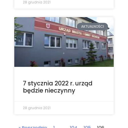
28 grudnia 2021
AKTUALNOŚCI
7 stycznia 2022 r. urząd
będzie nieczynny
28 grudnia 2021
« Poprzednie
1
…
104
105
106