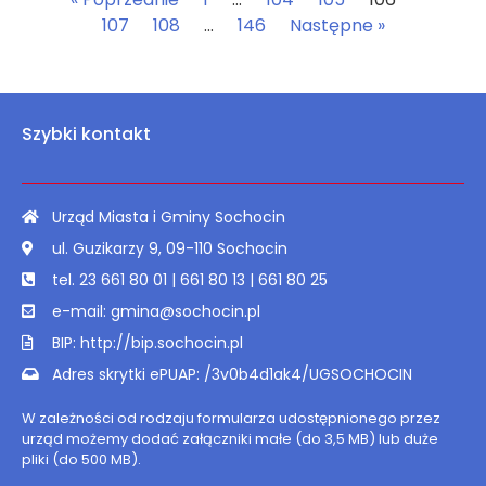
107
108
…
146
Następne »
Szybki kontakt
Urząd Miasta i Gminy Sochocin
ul. Guzikarzy 9, 09-110 Sochocin
tel. 23 661 80 01 | 661 80 13 | 661 80 25
e-mail: gmina@sochocin.pl
BIP: http://bip.sochocin.pl
Adres skrytki ePUAP: /3v0b4d1ak4/UGSOCHOCIN
W zależności od rodzaju formularza udostępnionego przez
urząd możemy dodać załączniki małe (do 3,5 MB) lub duże
pliki (do 500 MB).