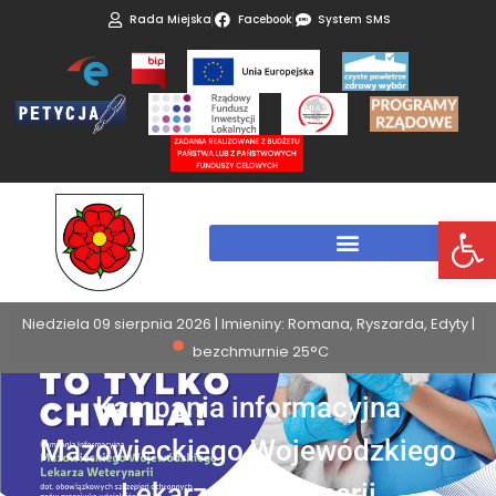
Rada Miejska
Facebook
System SMS
Otwórz 
Niedziela 09 sierpnia 2026 | Imieniny: Romana, Ryszarda, Edyty |
bezchmurnie 25°C
Kampania informacyjna
Mazowieckiego Wojewódzkiego
Lekarza Weterynarii