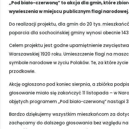
„Pod biało-czerwoną” to akcja dla gmin, które zbi
wywieszenia w miejscu publicznym flagi narodowej. 
Do realizacji projektu, dla gmin do 20 tys. mieszkań
poparcia dla sochocińskiej gminy wynosi obecnie 143
Celem projektu jest godne upamiętnienie zwycięstwa 
Warszawskiej 1920 roku. Umieszczenie flagi na maszc
symbole narodowe w życiu Polaków. Te, za które życie
przodkowie.
Akcję ogłoszono pod koniec sierpnia, a zbiórka podpi
głosowanie miało się zakończyć 11 listopada – w Nar
objętych programem „Pod biało-czerwoną” nastąpi 31 
Bardzo dziękujemy wszystkim mieszkańcom za dotyc
zachęcamy do dalszego głosowania bez względu na 