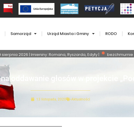
Samorząd
Urząd Miasta i Gminy
RODO
Ko
9 sierpnia 2026 | Imieniny: Romana, Ryszarda, Edyty |
bezchmurnie
 na oddawanie głosów w projekcie „Po
13 listopada, 2020
Aktualności