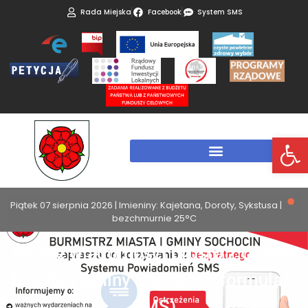
Rada Miejska
Facebook
System SMS
Otwórz 
Piątek 07 sierpnia 2026 | Imieniny: Kajetana, Doroty, Sykstusa |
bezchmurnie 25°C
Ważne wiadomości prosto z Urzędu
Miasta i Gminy Sochocin (formularz
SMS)