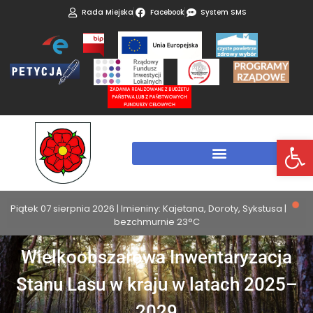
Rada Miejska
Facebook
System SMS
Otwórz 
Piątek 07 sierpnia 2026 | Imieniny: Kajetana, Doroty, Sykstusa |
bezchmurnie 23°C
Wielkoobszarowa Inwentaryzacja
Stanu Lasu w kraju w latach 2025–
2029