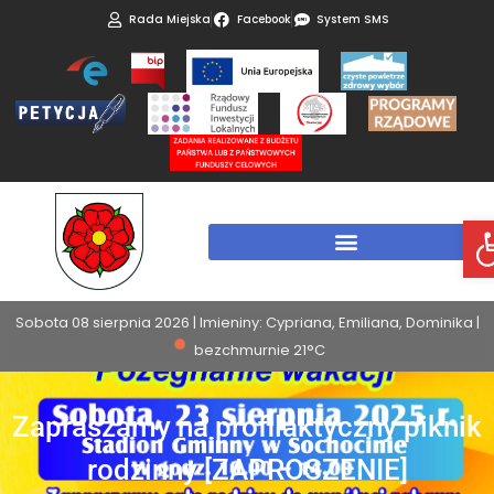
Rada Miejska
Facebook
System SMS
Otw
Sobota 08 sierpnia 2026 | Imieniny: Cypriana, Emiliana, Dominika |
bezchmurnie 21°C
Zapraszamy na profilaktyczny piknik
rodzinny [ZAPROSZENIE]